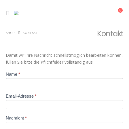
Kontakt
SHOP
KONTAKT
Damit wir Ihre Nachricht schnellstmöglich bearbeiten können,
füllen Sie bitte die Pflichtfelder vollständig aus.
Kontaktieren
Name
*
Falls Du
Sie
menschlich
uns
bist, lasse
dieses
Email-Adresse
*
Feld leer.
Nachricht
*