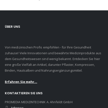
ÜBER UNS
Von medizinischen Profis empfohlen - für Ihre Gesundheit
zuhause! Viele Innovationen und bewährte Medizinprodukte aus
dem Gesundheitswesen sind wenig bekannt. Entdecken Sie hier
eine große Vielfalt an Artikel, darunter Pflaster, Kompressen,
Binden, Hautsalben und Nahrungsergänzungsmittel.
Erfahren Sie mehr...
KONTAKTIEREN SIE UNS
PROMEDIA MEDIZINTECHNIK A. Ahnfeldt GmbH
Adresse: