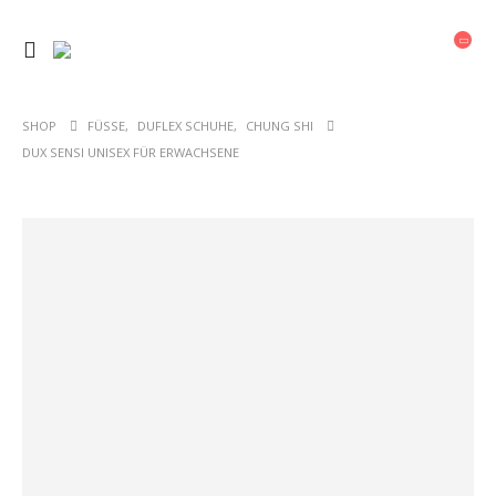
SHOP
FÜSSE
,
DUFLEX SCHUHE
,
CHUNG SHI
DUX SENSI UNISEX FÜR ERWACHSENE