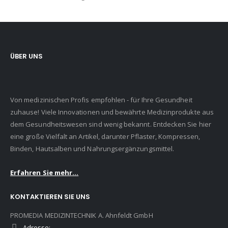
ÜBER UNS
Von medizinischen Profis empfohlen - für Ihre Gesundheit
zuhause! Viele Innovationen und bewährte Medizinprodukte aus
dem Gesundheitswesen sind wenig bekannt. Entdecken Sie hier
eine große Vielfalt an Artikel, darunter Pflaster, Kompressen,
Binden, Hautsalben und Nahrungsergänzungsmittel.
Erfahren Sie mehr...
KONTAKTIEREN SIE UNS
PROMEDIA MEDIZINTECHNIK A. Ahnfeldt GmbH
Adresse: