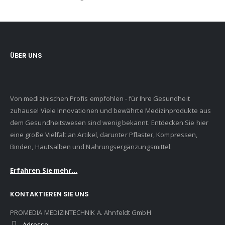
ÜBER UNS
Von medizinischen Profis empfohlen - für Ihre Gesundheit
zuhause! Viele Innovationen und bewährte Medizinprodukte aus
dem Gesundheitswesen sind wenig bekannt. Entdecken Sie hier
eine große Vielfalt an Artikel, darunter Pflaster, Kompressen,
Binden, Hautsalben und Nahrungsergänzungsmittel.
Erfahren Sie mehr...
KONTAKTIEREN SIE UNS
PROMEDIA MEDIZINTECHNIK A. Ahnfeldt GmbH
Adresse: