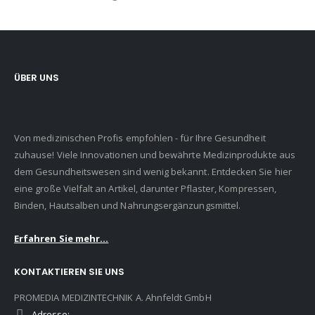
ÜBER UNS
Von medizinischen Profis empfohlen - für Ihre Gesundheit
zuhause! Viele Innovationen und bewährte Medizinprodukte aus
dem Gesundheitswesen sind wenig bekannt. Entdecken Sie hier
eine große Vielfalt an Artikel, darunter Pflaster, Kompressen,
Binden, Hautsalben und Nahrungsergänzungsmittel.
Erfahren Sie mehr...
KONTAKTIEREN SIE UNS
PROMEDIA MEDIZINTECHNIK A. Ahnfeldt GmbH
Adresse: