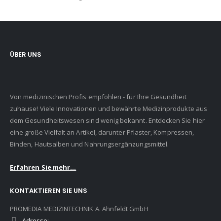
ÜBER UNS
Von medizinischen Profis empfohlen - für Ihre Gesundheit
zuhause! Viele Innovationen und bewährte Medizinprodukte aus
dem Gesundheitswesen sind wenig bekannt. Entdecken Sie hier
eine große Vielfalt an Artikel, darunter Pflaster, Kompressen,
Binden, Hautsalben und Nahrungsergänzungsmittel.
Erfahren Sie mehr...
KONTAKTIEREN SIE UNS
PROMEDIA MEDIZINTECHNIK A. Ahnfeldt GmbH
Adresse: