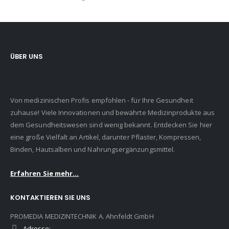
ÜBER UNS
Von medizinischen Profis empfohlen - für Ihre Gesundheit
zuhause! Viele Innovationen und bewährte Medizinprodukte aus
dem Gesundheitswesen sind wenig bekannt. Entdecken Sie hier
eine große Vielfalt an Artikel, darunter Pflaster, Kompressen,
Binden, Hautsalben und Nahrungsergänzungsmittel.
Erfahren Sie mehr...
KONTAKTIEREN SIE UNS
PROMEDIA MEDIZINTECHNIK A. Ahnfeldt GmbH
Adresse: