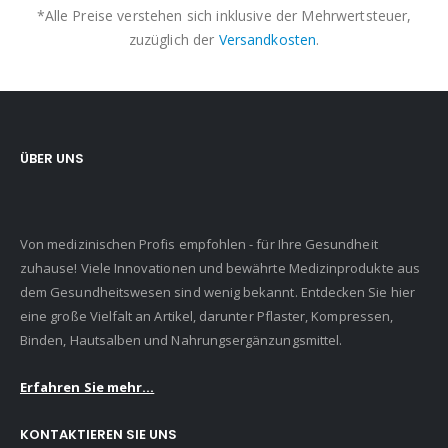
*Alle Preise verstehen sich inklusive der Mehrwertsteuer,
zuzüglich der
Versandkosten
.
ÜBER UNS
Von medizinischen Profis empfohlen - für Ihre Gesundheit
zuhause! Viele Innovationen und bewährte Medizinprodukte aus
dem Gesundheitswesen sind wenig bekannt. Entdecken Sie hier
eine große Vielfalt an Artikel, darunter Pflaster, Kompressen,
Binden, Hautsalben und Nahrungsergänzungsmittel.
Erfahren Sie mehr...
KONTAKTIEREN SIE UNS