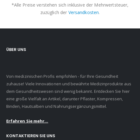
*Alle Preise verstehen sich inklusive der Mehrwertsteuer,
zuzüglich der
Versandkosten
.
ÜBER UNS
Von medizinischen Profis empfohlen - für Ihre Gesundheit
zuhause! Viele Innovationen und bewährte Medizinprodukte aus
dem Gesundheitswesen sind wenig bekannt. Entdecken Sie hier
eine große Vielfalt an Artikel, darunter Pflaster, Kompressen,
Binden, Hautsalben und Nahrungsergänzungsmittel.
Erfahren Sie mehr...
KONTAKTIEREN SIE UNS