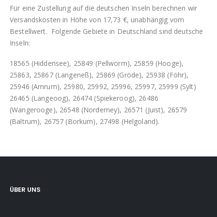
Für eine Zustellung auf die deutschen Inseln berechnen wir
Versandskosten in Höhe von 17,73 €, unabhängig vom
Bestellwert. Folgende Gebiete in Deutschland sind deutsche
Inseln:
18565 (Hiddensee), 25849 (Pellworm), 25859 (Hooge),
25863, 25867 (Langeneß), 25869 (Gröde), 25938 (Föhr),
25946 (Amrum), 25980, 25992, 25996, 25997, 25999 (Sylt)
26465 (Langeoog), 26474 (Spiekeroog), 26486
(Wangerooge), 26548 (Norderney), 26571 (Juist), 26579
(Baltrum), 26757 (Borkum), 27498 (Helgoland).
ÜBER UNS